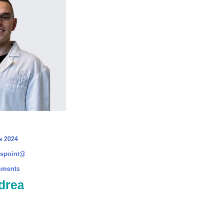
e 2024
ospoint@
mments
drea