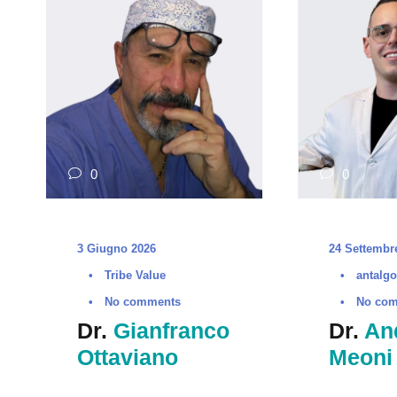
0
0
3 Giugno 2026
24 Settembr
•
Tribe Value
•
antalg
•
No comments
•
No co
Dr.
Gianfranco
Dr.
An
Ottaviano
Meoni