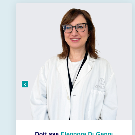
Dott.ssa
Eleonora Di Gangi