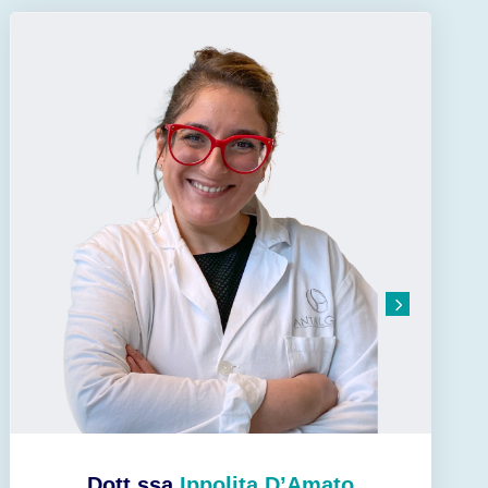
Dott.ssa
Ippolita D’Amato